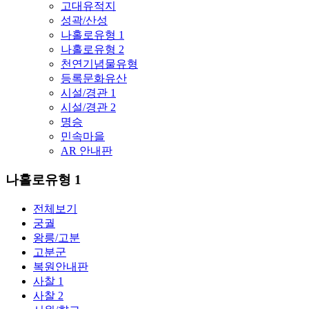
고대유적지
성곽/산성
나홀로유형 1
나홀로유형 2
천연기념물유형
등록문화유산
시설/경관 1
시설/경관 2
명승
민속마을
AR 안내판
나홀로유형 1
전체보기
궁궐
왕릉/고분
고분군
복원안내판
사찰 1
사찰 2