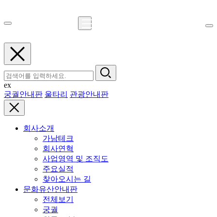
ex
궁궐안내판
울타리
관광안내판
회사소개
가남테크
회사연혁
사업영역 및 조직도
주요실적
찾아오시는 길
문화유산안내판
전체보기
궁궐