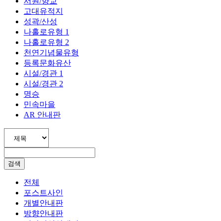
서원/향교
고대유적지
성곽/산성
나홀로유형 1
나홀로유형 2
천연기념물유형
등록문화유산
시설/경관 1
시설/경관 2
명승
민속마을
AR 안내판
검색
전체
포스트사인
개별안내판
방향안내판