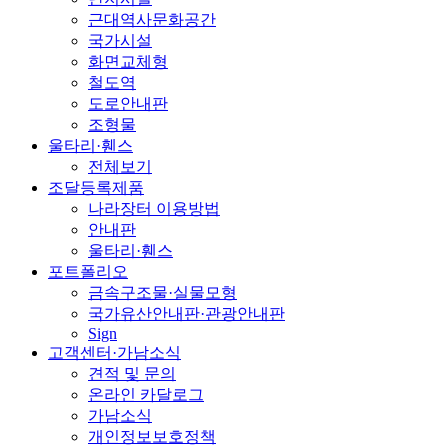
근대역사문화공간
국가시설
화면교체형
철도역
도로안내판
조형물
울타리·휀스
전체보기
조달등록제품
나라장터 이용방법
안내판
울타리·휀스
포트폴리오
금속구조물·실물모형
국가유산안내판·관광안내판
Sign
고객센터·가남소식
견적 및 문의
온라인 카달로그
가남소식
개인정보보호정책