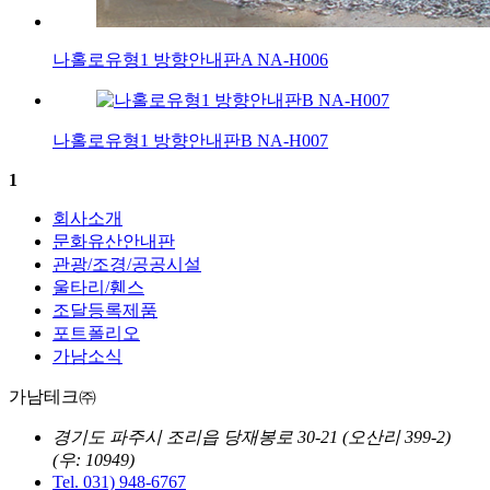
나홀로유형1 방향안내판A NA-H006
나홀로유형1 방향안내판B NA-H007
1
회사소개
문화유산안내판
관광/조경/공공시설
울타리/휀스
조달등록제품
포트폴리오
가남소식
가남테크㈜
경기도 파주시 조리읍 당재봉로 30-21
(오산리 399-2)
(우: 10949)
Tel. 031) 948-6767