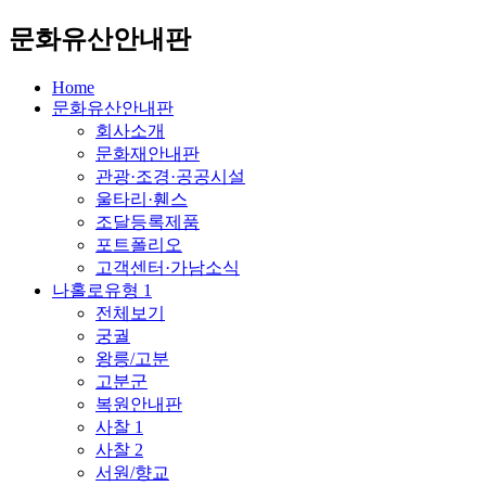
문화유산안내판
Home
문화유산안내판
회사소개
문화재안내판
관광·조경·공공시설
울타리·휀스
조달등록제품
포트폴리오
고객센터·가남소식
나홀로유형 1
전체보기
궁궐
왕릉/고분
고분군
복원안내판
사찰 1
사찰 2
서원/향교