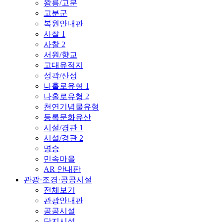
왕릉/고분
고분군
복원안내판
사찰 1
사찰 2
서원/향교
고대유적지
성곽/산성
나홀로유형 1
나홀로유형 2
천연기념물유형
등록문화유산
시설/경관 1
시설/경관 2
명승
민속마을
AR 안내판
관광·조경·공공시설
전체보기
관광안내판
공공시설
단지시설