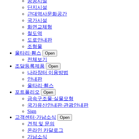
공공시설
단지시설
근대역사문화공간
국가시설
화면교체형
철도역
도로안내판
조형물
울타리·휀스
Open
전체보기
조달등록제품
Open
나라장터 이용방법
안내판
울타리·휀스
포트폴리오
Open
금속구조물·실물모형
국가유산안내판·관광안내판
Sign
고객센터·가남소식
Open
견적 및 문의
온라인 카달로그
가남소식