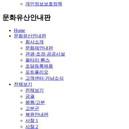
개인정보보호정책
문화유산안내판
Home
문화유산안내판
회사소개
문화재안내판
관광·조경·공공시설
울타리·휀스
조달등록제품
포트폴리오
고객센터·가남소식
전체보기
전체보기
궁궐
왕릉/고분
고분군
복원안내판
사찰 1
사찰 2