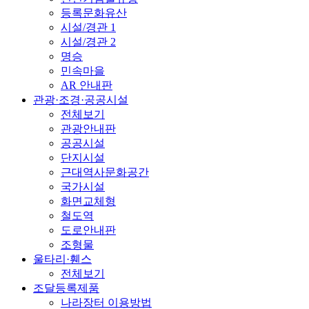
등록문화유산
시설/경관 1
시설/경관 2
명승
민속마을
AR 안내판
관광·조경·공공시설
전체보기
관광안내판
공공시설
단지시설
근대역사문화공간
국가시설
화면교체형
철도역
도로안내판
조형물
울타리·휀스
전체보기
조달등록제품
나라장터 이용방법