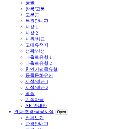
궁궐
왕릉/고분
고분군
복원안내판
사찰 1
사찰 2
서원/향교
고대유적지
성곽/산성
나홀로유형 1
나홀로유형 2
천연기념물유형
등록문화유산
시설/경관 1
시설/경관 2
명승
민속마을
AR 안내판
관광·조경·공공시설
Open
전체보기
관광안내판