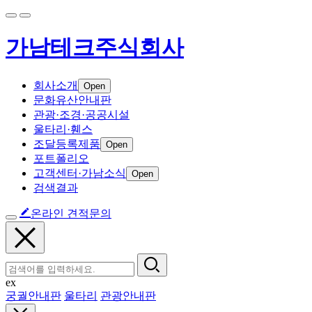
가남테크주식회사
회사소개
Open
문화유산안내판
관광·조경·공공시설
울타리·휀스
조달등록제품
Open
포트폴리오
고객센터·가남소식
Open
검색결과
온라인 견적문의
ex
궁궐안내판
울타리
관광안내판