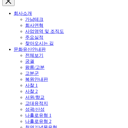
회사소개
가남테크
회사연혁
사업영역 및 조직도
주요실적
찾아오시는 길
문화유산안내판
전체보기
궁궐
왕릉/고분
고분군
복원안내판
사찰 1
사찰 2
서원/향교
고대유적지
성곽/산성
나홀로유형 1
나홀로유형 2
천연기념물유형