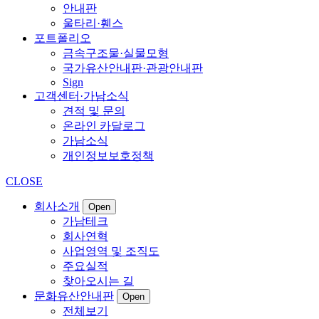
안내판
울타리·휀스
포트폴리오
금속구조물·실물모형
국가유산안내판·관광안내판
Sign
고객센터·가남소식
견적 및 문의
온라인 카달로그
가남소식
개인정보보호정책
CLOSE
회사소개
Open
가남테크
회사연혁
사업영역 및 조직도
주요실적
찾아오시는 길
문화유산안내판
Open
전체보기